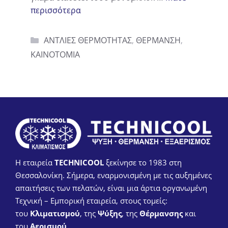
περισσότερα
Categories
ΑΝΤΛΙΕΣ ΘΕΡΜΟΤΗΤΑΣ
,
ΘΕΡΜΑΝΣΗ
,
ΚΑΙΝΟΤΟΜΙΑ
Η εταιρεία
TECHNICOOL
ξεκίνησε το 1983 στη
Θεσσαλονίκη. Σήμερα, εναρμονισμένη με τις αυξημένες
απαιτήσεις των πελατών, είναι μια άρτια οργανωμένη
Τεχνική – Εμπορική εταιρεία, στους τομείς:
του
Κλιματισμού
, της
Ψύξης
, της
Θέρμανσης
και
του
Αερισμού
.