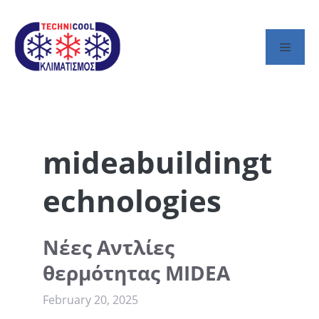
Skip
to
content
Men
mideabuildingt
echnologies
Νέες Αντλίες
θερμότητας MIDEA
February 20, 2025