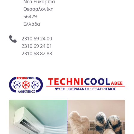
Νέα Ευκαρπία
Θεσσαλονίκη
56429
Ελλάδα
2310 69 24 00
2310 69 24 01
2310 68 82 88